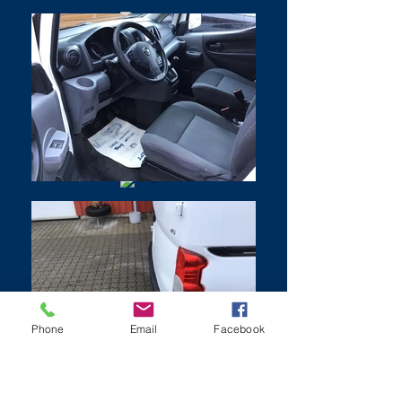
Phone
Email
Facebook